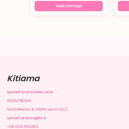
Vedi Dettagli
Kitiama
Spinelli Andrea Mercerie
02333780134
Via Solferino 9, 23900 Lecco (LC)
spinelli.andrea@tin.it
+39 0341.503253