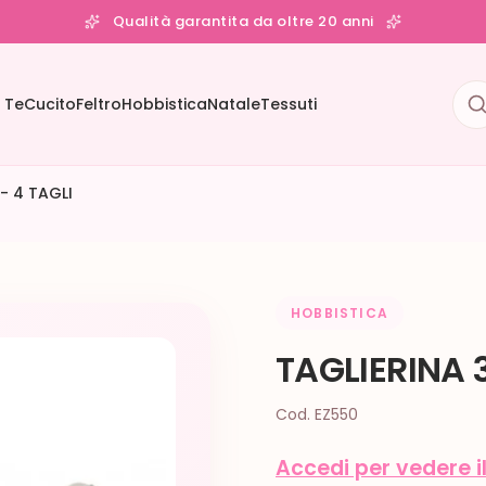
Qualità garantita da oltre 20 anni
 Te
Cucito
Feltro
Hobbistica
Natale
Tessuti
- 4 TAGLI
HOBBISTICA
TAGLIERINA 
Cod. EZ550
Accedi per vedere i