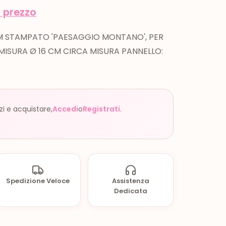
l prezzo
MM STAMPATO 'PAESAGGIO MONTANO', PER
MISURA Ø 16 CM CIRCA MISURA PANNELLO:
zzi e acquistare,
Accedi
o
Registrati
.
Spedizione Veloce
Assistenza
Dedicata