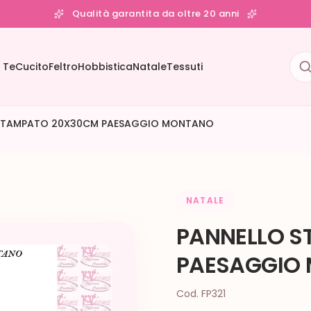
Qualità garantita da oltre 20 anni
 Te
Cucito
Feltro
Hobbistica
Natale
Tessuti
 STAMPATO 20X30CM PAESAGGIO MONTANO
NATALE
PANNELLO 
PAESAGGIO
Cod. FP321